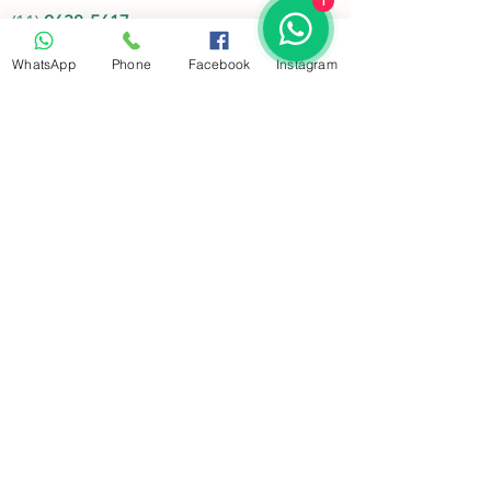
1
(11)
2638-5617
(11)
3675-1025
WhatsApp
Phone
Facebook
Instagram
Whatsapp:
(11)
94377-6060
Endereço:
Rua Clélia, 731- Lapa
-
05042-000
- São
Paulo - SP
Funcionamento
Segunda.:
Atendimento 24 horas
Terça........:
Atendimento 24 horas
Quarta.....:
Atendimento 24 horas
Quinta.....:
Atendimento 24 horas
Sexta.......:
Atendimento 24 horas